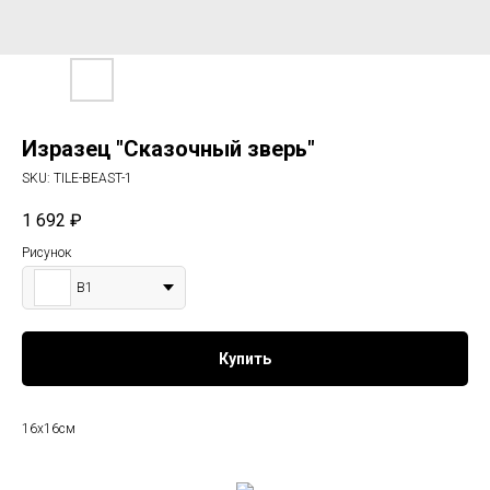
Изразец "Сказочный зверь"
SKU:
TILE-BEAST-1
1 692
₽
Рисунок
В1
Купить
16х16см