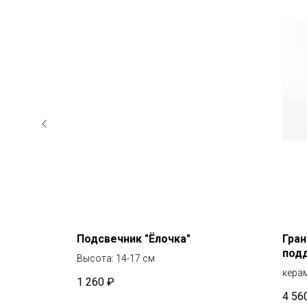
Кот»
Подсвечник "Ёлочка"
Гран
под
лярным
Высота: 14-17 см
кера
1 260
₽
поддо
4 56
скруч