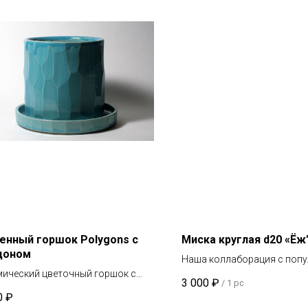
енный горшок Polygons с
Миска круглая d20 «Ёж
доном
Наша коллаборация с поп
мический цветочный горшок с
пабликом "Страдающее
3 000
₽
/
1 pc
ном. 100% ручная работа -
Средневековье"
0
₽
ен на гончарном круге и обрезан