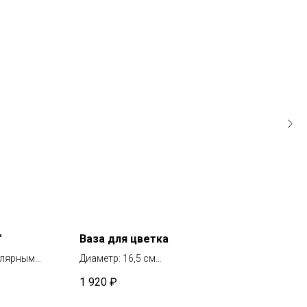
"
Ваза для цветка
Ста
улярным
Диаметр: 16,5 см
Небо
Высота: 7,5 см
двух
1 920
₽
864