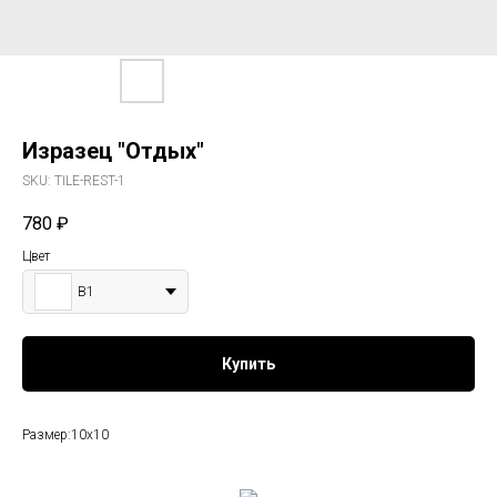
Изразец "Отдых"
SKU:
TILE-REST-1
780
₽
Цвет
В1
Купить
Размер:10х10