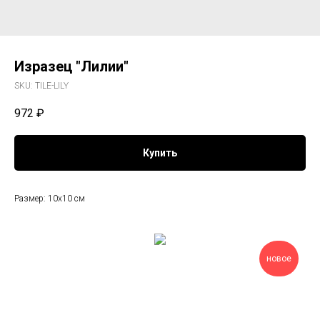
Изразец "Лилии"
SKU:
TILE-LILY
972
₽
Купить
Размер: 10х10 см
новое