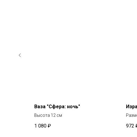
янной
Ваза "Сфера: ночь"
Изра
Высота 12 см
Разме
лярным
1 080
₽
972