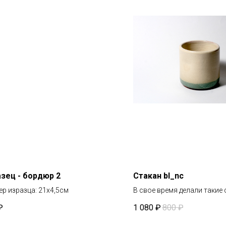
зец - бордюр 2
Стакан bl_nc
р изразца: 21х4,5
см
В свое время делали такие 
популярного ресторана
₽
1 080
₽
800
₽