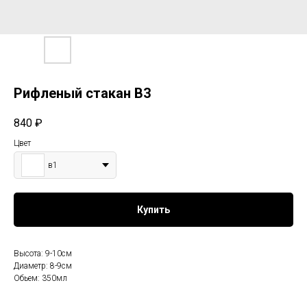
Рифленый стакан В3
840
₽
Цвет
в1
Купить
Высота: 9-10см
Диаметр: 8-9см
Обьем: 350мл