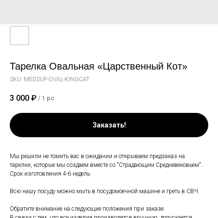
Тарелка Овальная «Царственный Кот»
SKU:
MEDSUF-OVAL-KINGCAT
3 000
₽
/
1 pc
Заказать!
Мы решили не томить вас в ожидании и открываем предзаказ на
тарелки, которые мы создаем вместе со "Страдающим Средневековьем".
Срок изготовления 4-6 недель
Всю нашу посуду можно мыть в посудомоечной машине и греть в СВЧ.
Обратите внимание на следующие положения при заказе:
В связи с тем, что все изделия производятся вручную, допускается