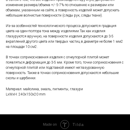
изменение размера/объема +/- 5-7% по отношению к размерам или
объемам, указанным на сайте, а поверхность изделий может допускать
небольшие волнистые поверхности (следы рук, следы ткани).
Из-за особенностей технологического процесса допускается градация
цвета на один-полтора тона между изделиями.Так как изделия
глазуруются вручную, на поверхности изделия допускаются до 3-5
вкраплений другого цвета или твердых частиц в диаметре не более 1 мм2
на площади 10 см2.
В точках соприкосновения изделия с огнеупорной плитой может
появляться деформация до 3-5 мм. Кроме того, точки соприкосновения с
огнеупорной плитой или подставкой имеют неглазурованную
поверхность. Также в точках соприкосновения допускаются небольшие
сколы и щербинки.
Материал: майолика, эмаль, пигменты, глазури
LxWxH: 240x150x20 mm
Tilda
Made on