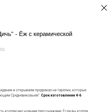
Дичь" - Ёж с керамической
HOG
идании и открываем предзаказ на тарелки, которые
ающим Средневековьем".
Срок изготовления 4-6
ть коллекцию новыми персонажами. Если вы хотели