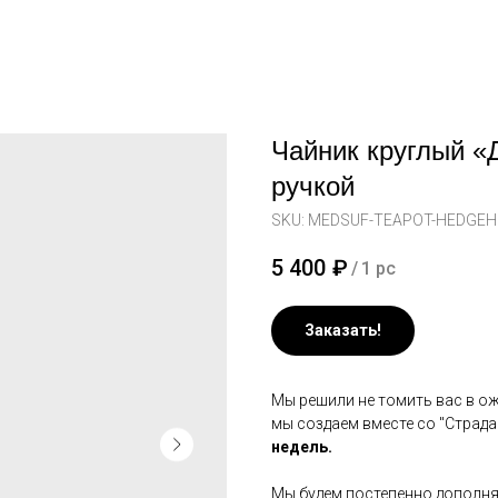
Чайник круглый «
ручкой
SKU:
MEDSUF-TEAPOT-HEDGE
5 400
₽
/
1 pc
Заказать!
Мы решили не томить вас в ож
мы создаем вместе со "Страд
недель.
Мы будем постепенно дополня