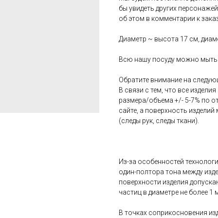
бы увидеть других персонажей
об этом в комментарии к заказ
Диаметр ~ высота 17 см, диаме
Всю нашу посуду можно мыть 
Обратите внимание на следую
В связи с тем, что все издели
размера/объема +/- 5-7% по 
сайте, а поверхность издели
(следы рук, следы ткани).
Из-за особенностей технологи
один-полтора тона между изде
поверхности изделия допускаю
частиц в диаметре не более 1 
В точках соприкосновения из