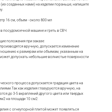
 (из созданных нами) на изделии пораньше, напишите
у.
тр 16 см, объем - около 800 мл
в посудомоечной машине и греть в СВЧ.
щие положения при заказе:
я производятся вручную, допускается изменение
отношению к размерам или объемам, указанным на
й может допускать небольшие волнистые поверхности
ческого процесса допускается градация цвета на
лиями.Так как изделия глазуруются вручную, на
тся до 3-5 вкраплений другого цвета или твердых
мм2 на площади 10 см2.
делия с огнеупорной плитой может появляться