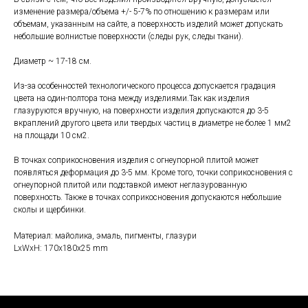
изменение размера/объема +/- 5-7% по отношению к размерам или
объемам, указанным на сайте, а поверхность изделий может допускать
небольшие волнистые поверхности (следы рук, следы ткани).
Диаметр ~ 17-18 см.
Из-за особенностей технологического процесса допускается градация
цвета на один-полтора тона между изделиями.Так как изделия
глазуруются вручную, на поверхности изделия допускаются до 3-5
вкраплений другого цвета или твердых частиц в диаметре не более 1 мм2
на площади 10 см2.
В точках соприкосновения изделия с огнеупорной плитой может
появляться деформация до 3-5 мм. Кроме того, точки соприкосновения с
огнеупорной плитой или подставкой имеют неглазурованную
поверхность. Также в точках соприкосновения допускаются небольшие
сколы и щербинки.
Материал: майолика, эмаль, пигменты, глазури
LxWxH: 170x180x25 mm